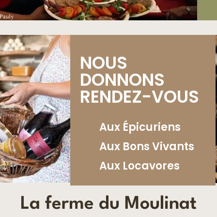
NOUS
DONNONS
RENDEZ-VOUS
Aux Épicuriens
Aux Bons Vivants
Aux Locavores
La ferme du Moulinat