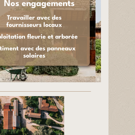
Nos engagements
Travailler avec des
fournisseurs locaux
loitation fleurie et arborée
timent avec des panneaux
solaires